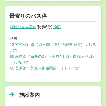
最寄りのバス停
釧路公立大学前
(徒歩6分)
地図
路線
12 文苑公住線（緑ヶ岡⇔孝仁会記念病院）くしろ
バス
60 愛国線（系統の2）（美原4丁目⇔白樺入り口）
くしろバス
65 美原線（美原⇔釧路駅前）くしろバス
施設案内